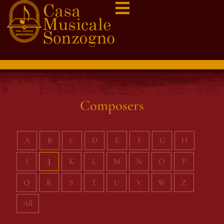
Composers
A
B
C
D
E
F
G
H
I
J
K
L
M
N
O
P
Q
R
S
T
U
V
W
Z
All