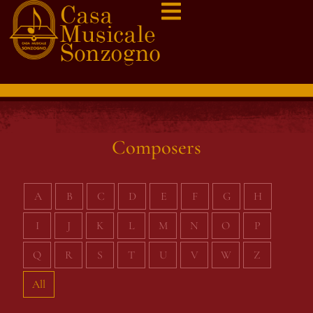
Composers
A
B
C
D
E
F
G
H
I
J
K
L
M
N
O
P
Q
R
S
T
U
V
W
Z
All